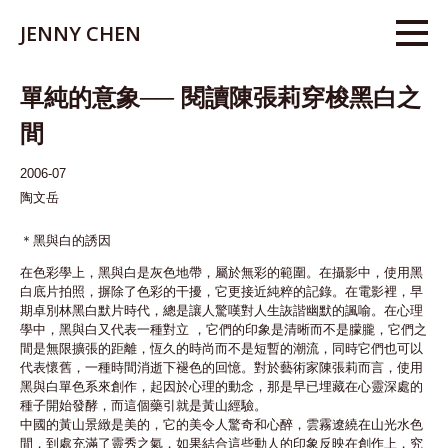
JENNY CHEN
單純的意象── 閱讀陳張莉穿梭黑白之
間
2006-07
陶文岳
＊黑與白的誘因
在色彩學上，黑與白是灰色地帶，屬於無彩的範圍。在攝影中，使用黑
白底片拍照，摒除了色彩的干擾，它更接近純粹的記錄。在電影裡，早
期卓別林黑白默片時代，總是讓人驚嘆對人生詼諧幽默的諷喻。在心理
學中，黑與白又代表一種對立 ，它們的印象是清晰而不是朦朧，它們之
間是無限擴張的距離，恆久的時尚而不是短暫的潮流，同時它們也可以
代表懷舊，一種時間消逝下褪色的回憶。對於藝術家陳張莉而言，使用
黑與白單色系來創作，起因於心理的動念，那是早已埋藏在心靈深處的
種子開始發酵，而這個藥引就是黃山經驗。
中國的黃山景緻是美的，它的美令人驚奇和心醉，雲霧遼繞在山光水色
間，到處充滿了靈秀之氣，如果結合這些動人的印象反映在創作上，究