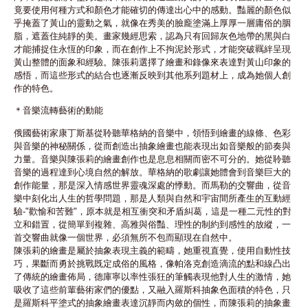
竟要使用何種方式和顏色才能確切的傳達出心中的感動。豔麗的顏色似
乎掩蓋了黃山的靈動之氣，就像在秀美的臉龐塗滿上厚厚一層庸俗的胭
脂，遮蓋住純靜的美。畫家幾經思索，認為只有回歸灰色地帶的黑與白
才能捕捉住永恆的印象，而在創作上不拘泥於形式，才能突破羈絆呈現
黃山整體的面象和經驗。陳張莉選擇了繪畫和錄像來表達對黃山印象的
感悟，而這些形式的結合也逐漸反映到其他系列題材上，成為她個人創
作的特色。
＊音樂流轉藝術的動能
俄國藝術家康丁斯基從聆聽華格納的音樂中，領悟到繪畫的線條、色彩
與音樂的神秘關係，從而創造出抽象繪畫也能表現出如音樂般的節奏與
力量。音樂與陳張莉的繪畫創作也是息息相關而密不可分的。她從聆聽
音樂的過程達到心境自然的解放。華格納的歌劇讓她體會到音樂巨大的
創作能量，那是深入情感世界靈魂深處的悸動。而馬勒的交響曲，從音
樂中刻化出人生的哲學問題，那是人類與自然和宇宙間所產生的互動經
驗-"歡愉和苦難"，原本就是相互衝突和矛盾糾葛，這是一種二元性的對
立和錯置，從簡單到複雜、高雅與俗豔、理性的制約到感性的放縱，一
首交響曲就像一個世界，必須無所不包而顯現在自然中。
陳張莉的繪畫是屬於抽象表現主義的範疇，她重視直覺，使用自動性技
巧，果斷而勇於挑戰既定成俗的風格，像帕洛克創造滴流的點和線凸出
了傳統的繪畫佈局，德庫寧以率性張狂的筆觸表現他對人生的激情，她
吸收了這些前輩藝術家們的優點，又融入羅斯科抽象色面積的特色，只
是羅斯科平塗式的抽象繪畫表達沉靜而內斂的個性，而陳張莉的抽象畫