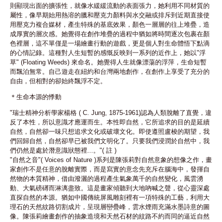
則顯現出面的擴張性，就像水緩緩流動的表面張力，她利用不同材質的
屬性，像早期始用熱溶的臘和壓克力顏料與水交融或排斥到近期直接使
用壓克力複合媒材，產生特殊的基底效果，顏色一層層的往上堆疊，造
成厚實的層次感。她覺得在創作堆疊的過程中猶如將時間逐次包裹在顏
色裡層，這不單僅是一場繪畫行動的遊戲，更是個人對生命體悟下點滴
的心情記錄。這種對人生短暫的感慨反映到一系列的近作上，她以"浮
草" (Floating Weeds) 來命名。她覺得人生就像漂蕩的浮萍，生命短暫
而飄泊無常。自己遊走在紐約和台灣兩地創作，在創作上享受了充分的
自由，但相對的卻始終飄浮不定。
＊生命本源的悸動
"瑞士精神分析學家楊格 ( C. Jung, 1875-1961)認為人類脫離了直覺，違
反了本性，所以意識才應運而生。本性即自然，它所追求的目的是延續
自然，自然卻一味只想追求文化或破壞文化。即使遵照盧梭的期望，我
們回歸自然，自然卻早已被我們文明化了。只要我們浸潤於自然中，我
們仍然是處於潛意識狀態裡...。"( 註 )
"自然之音"( Voices of Nature )系列是陳張莉對自然意象的想像之作，畫
家創作不是任意的脫離實際，而是寫實的意念先充斥在腦海中，發揮自
然物的本質精神，借由潑灑的過程產生氣象萬千的自然變化，風雲湧
動、大氣磅礡而淋漓盡致。這是畫家傾聽到大地吶喊之聲，從心靈深處
直探自然的本源。猶如中國傳統屏風雕刻裡有一項特殊的工藝，利用大
理石的天然紋路切割成片，呈現層巒疊峰，雲水煙雨充滿水墨詩意的圖
像。陳張莉繪畫創作的抽象造境和天然石材的紋路不約而同的逼近自然